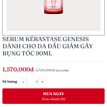
SERUM KÉRASTASE GENESIS
DÀNH CHO DA ĐẦU GIẢM GÃY
RỤNG TÓC 90ML
1,570,000đ
1,749,000đ
(10% GIẢM)
-
+
Số lượng
MUA NGAY
(Giao nhanh 2h)