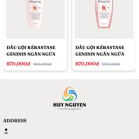
DẦU GỘI KÉRASTASE
DẦU GỘI KÉRASTASE
GENESIS NGĂN NGỪA
GENESIS NGĂN NGỪA
TÓC GÃY RỤNG 250ML
TÓC GÃY RỤNG 250ML
870,000đ
870,000đ
969,000đ
969,000đ
DÀNH CHO TÓC KHÔ
DÀNH CHO TÓC THƯỜNG
ADDRESS