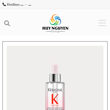
Hotline:
...
-
...