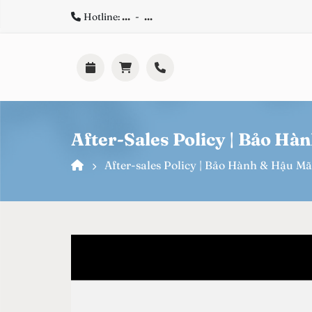
Hotline:
...
-
...
After-Sales Policy | Bảo Hà
After-sales Policy | Bảo Hành & Hậu Mã