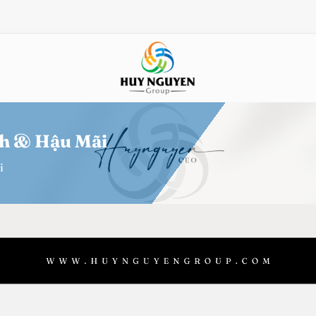
nh & Hậu Mãi
i