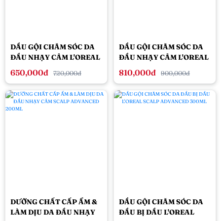
DẦU GỘI CHĂM SÓC DA
DẦU GỘI CHĂM SÓC DA
ĐẦU NHẠY CẢM L'OREAL
ĐẦU NHẠY CẢM L'OREAL
SCALP ADVANCED
SCALP ADVANCED
650,000đ
810,000đ
720,000đ
900,000đ
300ML
500ML
DƯỠNG CHẤT CẤP ẨM &
DẦU GỘI CHĂM SÓC DA
LÀM DỊU DA ĐẦU NHẠY
ĐẦU BỊ DẦU L'OREAL