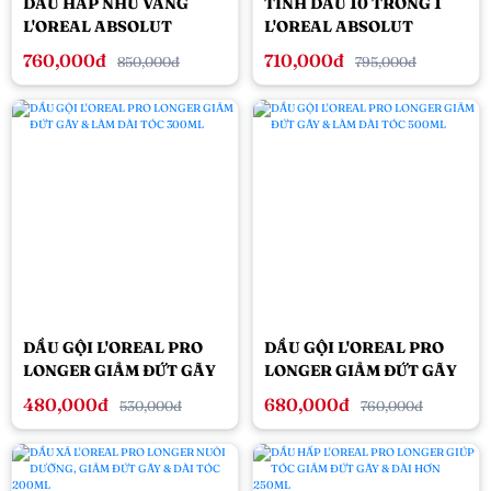
DẦU HẤP NHŨ VÀNG
TINH DẦU 10 TRONG 1
L'OREAL ABSOLUT
L'OREAL ABSOLUT
REPAIR GOLDEN PHỤC
REPAIR GOLD PHỤC HỒI
760,000đ
710,000đ
850,000đ
795,000đ
HỒI TÓC TOÀN DIỆN
TÓC TOÀN DIỆN 90ML
250ML
DẦU GỘI L'OREAL PRO
DẦU GỘI L'OREAL PRO
LONGER GIẢM ĐỨT GÃY
LONGER GIẢM ĐỨT GÃY
& LÀM DÀI TÓC 300ML
& LÀM DÀI TÓC 500ML
480,000đ
680,000đ
530,000đ
760,000đ