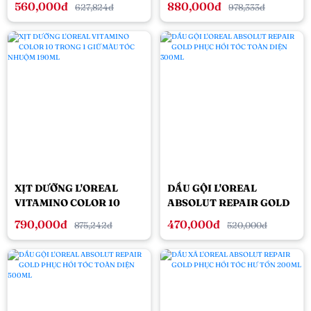
560,000đ
880,000đ
627,824đ
978,333đ
XỊT DƯỠNG L'OREAL
DẦU GỘI L'OREAL
VITAMINO COLOR 10
ABSOLUT REPAIR GOLD
TRONG 1 GIỮ MÀU TÓC
PHỤC HỒI TÓC TOÀN
790,000đ
470,000đ
875,242đ
520,000đ
NHUỘM 190ML
DIỆN 300ML