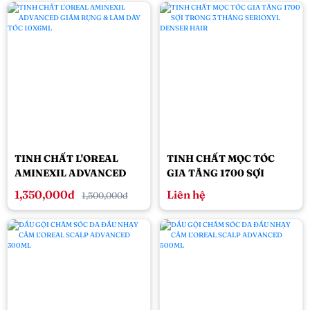
TINH CHẤT L'OREAL
TINH CHẤT MỌC TÓC
AMINEXIL ADVANCED
GIA TĂNG 1700 SỢI
GIẢM RỤNG & LÀM DÀY
TRONG 3 THÁNG
1,350,000đ
Liên hệ
1,500,000đ
TÓC 10X6ML
SERIOXYL DENSER HAIR