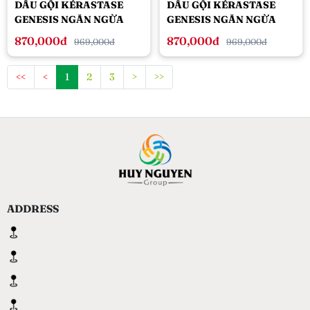
DẦU GỘI KÉRASTASE
DẦU GỘI KÉRASTASE
GENESIS NGĂN NGỪA
GENESIS NGĂN NGỪA
TÓC GÃY RỤNG 250ML
TÓC GÃY RỤNG 250ML
870,000đ
870,000đ
969,000đ
969,000đ
DÀNH CHO TÓC KHÔ
DÀNH CHO TÓC THƯỜNG
<<
<
1
2
3
>
>>
ADDRESS