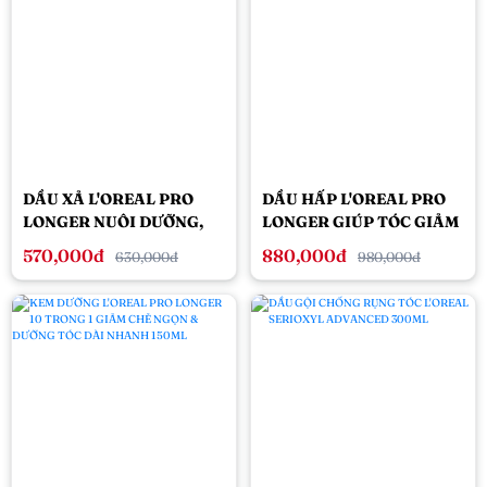
DẦU XẢ L'OREAL PRO
DẦU HẤP L'OREAL PRO
LONGER NUÔI DƯỠNG,
LONGER GIÚP TÓC GIẢM
GIẢM ĐỨT GÃY & DÀI
ĐỨT GÃY & DÀI HƠN
570,000đ
880,000đ
630,000đ
980,000đ
TÓC 200ML
250ML