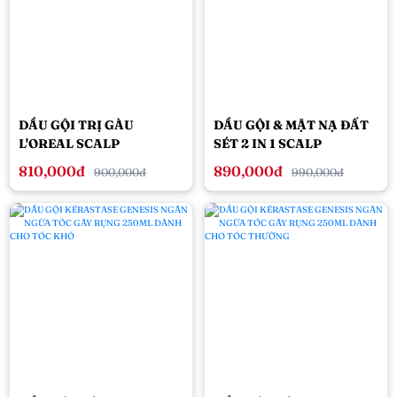
DẦU GỘI TRỊ GÀU
DẦU GỘI & MẶT NẠ ĐẤT
L'OREAL SCALP
SÉT 2 IN 1 SCALP
ADVANCED 500ML
ADVANCED 250ML
810,000đ
890,000đ
900,000đ
990,000đ