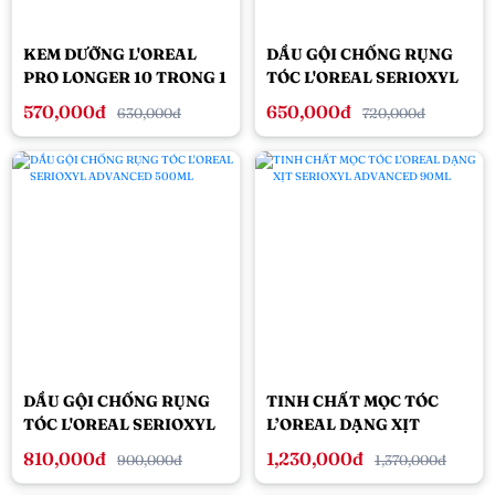
KEM DƯỠNG L'OREAL
DẦU GỘI CHỐNG RỤNG
PRO LONGER 10 TRONG 1
TÓC L'OREAL SERIOXYL
GIẢM CHẺ NGỌN &
ADVANCED 300ML
570,000đ
650,000đ
630,000đ
720,000đ
DƯỠNG TÓC DÀI NHANH
150ML
DẦU GỘI CHỐNG RỤNG
TINH CHẤT MỌC TÓC
TÓC L'OREAL SERIOXYL
L’OREAL DẠNG XỊT
ADVANCED 500ML
SERIOXYL ADVANCED
810,000đ
1,230,000đ
900,000đ
1,370,000đ
90ML