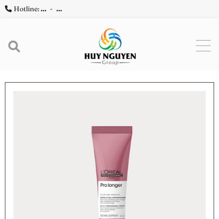
Hotline:
...
-
...