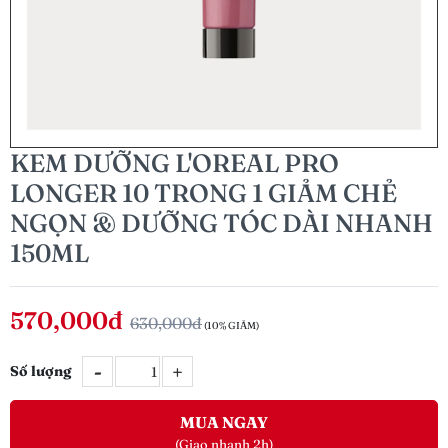
KEM DƯỠNG L'OREAL PRO
LONGER 10 TRONG 1 GIẢM CHẺ
NGỌN & DƯỠNG TÓC DÀI NHANH
150ML
570,000đ
630,000đ
(10% GIẢM)
-
+
Số lượng
MUA NGAY
(Giao nhanh 2h)