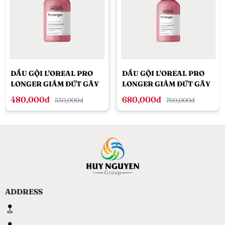
DẦU GỘI L'OREAL PRO
DẦU GỘI L'OREAL PRO
LONGER GIẢM ĐỨT GÃY
LONGER GIẢM ĐỨT GÃY
& LÀM DÀI TÓC 300ML
& LÀM DÀI TÓC 500ML
480,000đ
680,000đ
530,000đ
760,000đ
ADDRESS