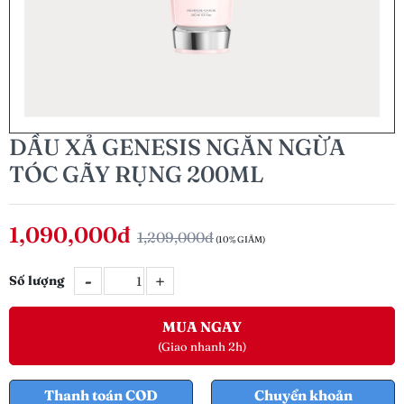
DẦU XẢ GENESIS NGĂN NGỪA
TÓC GÃY RỤNG 200ML
1,090,000đ
1,209,000đ
(10% GIẢM)
-
+
Số lượng
MUA NGAY
(Giao nhanh 2h)
Thanh toán COD
Chuyển khoản