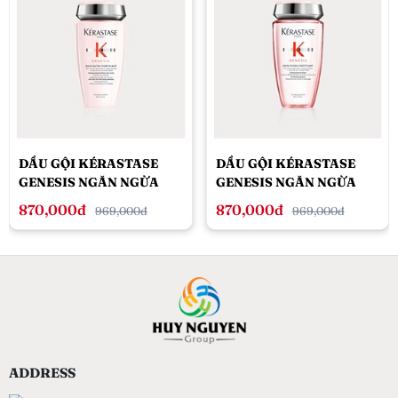
DẦU GỘI KÉRASTASE
DẦU GỘI KÉRASTASE
GENESIS NGĂN NGỪA
GENESIS NGĂN NGỪA
TÓC GÃY RỤNG 250ML
TÓC GÃY RỤNG 250ML
870,000đ
870,000đ
969,000đ
969,000đ
DÀNH CHO TÓC KHÔ
DÀNH CHO TÓC THƯỜNG
ADDRESS