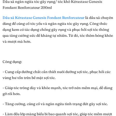
Dầu xả ngăn ngừa tóc gãy rụng/ tóc khô Kérastase Genesis
Fondant Renforcateur 200ml
Dầu xả Kérastase Genesis Fondant Renforcateur
là dầu xả chuyên
dùng để củng cố tóc yếu và ngăn ngừa tóc gãy rụng. Công thức
dạng kem có tác dụng chống gãy rụng và phục hồi sợi tóc thông
qua tăng cường sức đề kháng tự nhiên. Từ đó, tóc thêm bóng khỏe
và mượt mà hơn.
Công dụng:
- Cung cấp dưỡng chất cần thiết nuôi dưỡng sợi tóc, phục hồi các
vùng hư tổn trên bề mặt sợi tóc.
- Giúp tóc trông dày và khỏe mạnh, tóc trở nên mềm mại, dễ dàng
gỡ rối hơn.
- Tăng cường, củng cố và ngăn ngừa tình trạng đứt gãy sợi tóc.
- Làm đều lớp màng biểu bì bao quanh sợi tóc, giúp tóc mềm mượt