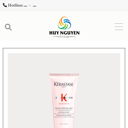
Hotline:
...
-
...