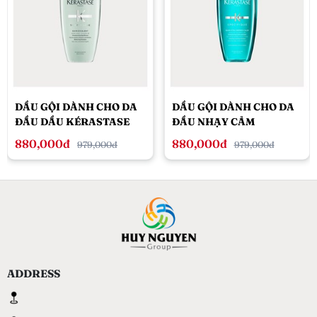
DẦU GỘI DÀNH CHO DA
DẦU GỘI DÀNH CHO DA
ĐẦU DẦU KÉRASTASE
ĐẦU NHẠY CẢM
SPECIFIQUE BAIN
KÉRASTASE BAIN VITAL
880,000đ
880,000đ
979,000đ
979,000đ
DIVALENT 250ML
DERMO-CALM 250ML -
DÀNH CHO TÓC THƯỜNG
ADDRESS