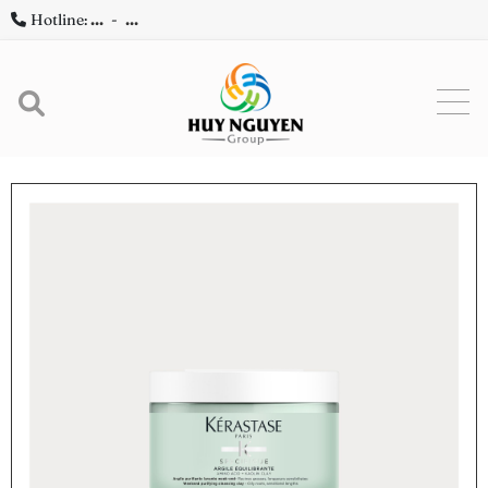
Hotline:
...
-
...