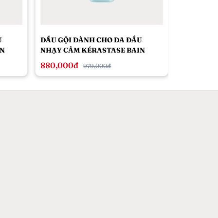
U
DẦU GỘI DÀNH CHO DA ĐẦU
DẦU GỘI 
IN
NHẠY CẢM KÉRASTASE BAIN
PELLICUL
-
RICHIE DERMO-CALM 250ML -
ĐẦU NHIỀ
880,000đ
880,000
979,000đ
DÀNH CHO TÓC KHÔ