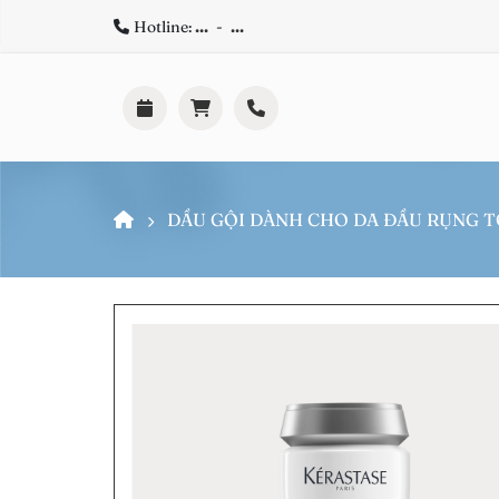
Hotline:
...
-
...
DẦU GỘI DÀNH CHO DA ĐẦU RỤNG T