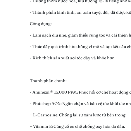
- Hương thơm nước hoa, lưu hương 12-18 tiếng nhờ kế
- Thành phần lành tính, an toàn tuyệt đối, đã được 
Công dụng:
- Làm sạch dịu nhẹ, giảm thiểu rụng tóc và cải thiện 
- Thúc đẩy quá trình lưu thông vi mô và tạo kết cấu ch
- Kích thích sản xuất sợi tóc dày và khỏe hơn.
Thành phần chính:
- Aminexil ® 15.000 PPM: Phục hồi cơ chế hoạt động c
- Phức hợp AOX: Ngăn chặn và bảo vệ tóc khỏi tác n
+ L-Carnosine: Chống lại sự xâm lược từ bên trong.
+ Vitamin E: Củng cố cơ chế chống oxy hóa da đầu.