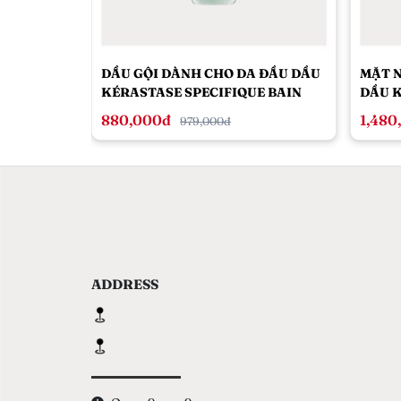
DẦU GỘI DÀNH CHO DA ĐẦU DẦU
MẶT N
KÉRASTASE SPECIFIQUE BAIN
DẦU K
DIVALENT 250ML
ARGIL
880,000đ
1,480
979,000đ
WEEK
CLEAN
ADDRESS