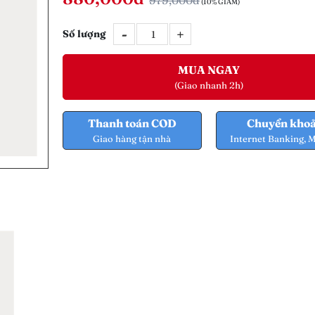
979,000đ
(10% GIẢM)
-
+
Số lượng
MUA NGAY
(Giao nhanh 2h)
Thanh toán COD
Chuyển kho
Giao hàng tận nhà
Internet Banking, 