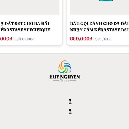
Ạ ĐẤT SÉT CHO DA ĐẦU
DẦU GỘI DÀNH CHO DA ĐẦ
ÉRASTASE SPECIFIQUE
NHẠY CẢM KÉRASTASE BA
E ÉQUILIBRANTE
VITAL DERMO-CALM 250ML 
,000đ
880,000đ
1,650,000đ
979,000đ
END PURIFYING
DÀNH CHO TÓC THƯỜNG
SING CLAY 250ML