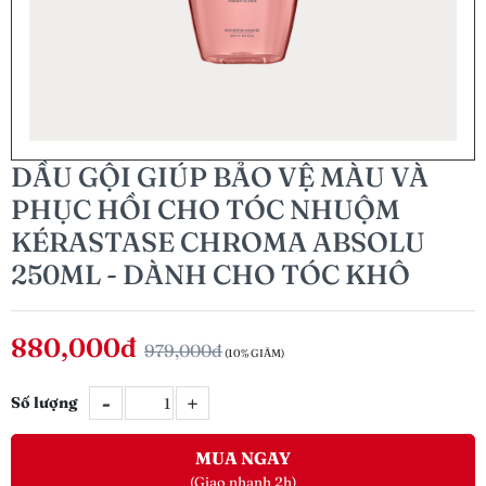
DẦU GỘI GIÚP BẢO VỆ MÀU VÀ
PHỤC HỒI CHO TÓC NHUỘM
KÉRASTASE CHROMA ABSOLU
250ML - DÀNH CHO TÓC KHÔ
880,000đ
979,000đ
(10% GIẢM)
-
+
Số lượng
MUA NGAY
(Giao nhanh 2h)