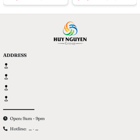
CHROMA ABSOLU
CHROMA ABSOLU
250ML - DÀNH CHO TÓC
200ML
THƯỜNG
ADDRESS
Open: 9am - 9pm
Hotline:
...
...
-