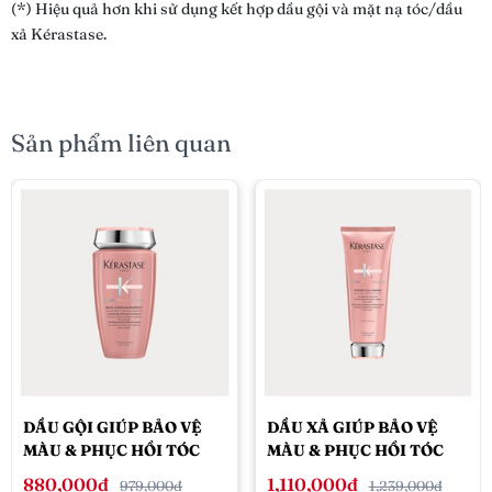
(*) Hiệu quả hơn khi sử dụng kết hợp dầu gội và mặt nạ tóc/dầu
xả Kérastase.
Sản phẩm liên quan
DẦU GỘI GIÚP BẢO VỆ
DẦU XẢ GIÚP BẢO VỆ
MÀU & PHỤC HỒI TÓC
MÀU & PHỤC HỒI TÓC
NHUỘM KÉRASTASE
NHUỘM KÉRASTASE
880,000đ
1,110,000đ
979,000đ
1,239,000đ