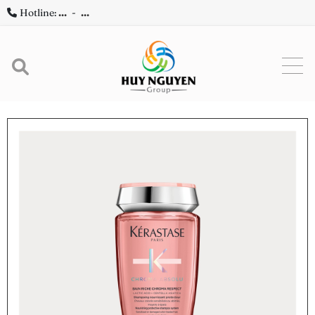
Hotline:
...
-
...