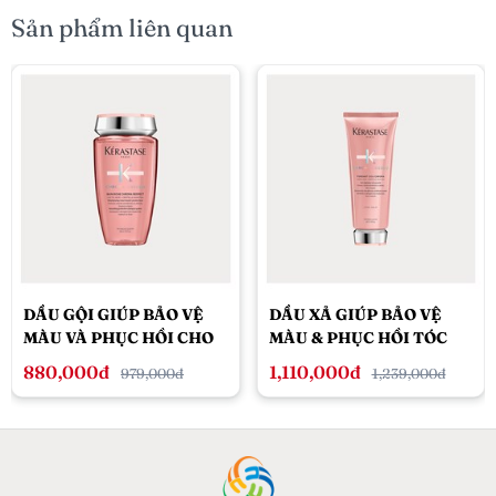
Sản phẩm liên quan
DẦU GỘI GIÚP BẢO VỆ
DẦU XẢ GIÚP BẢO VỆ
MÀU VÀ PHỤC HỒI CHO
MÀU & PHỤC HỒI TÓC
TÓC NHUỘM
NHUỘM KÉRASTASE
880,000đ
1,110,000đ
979,000đ
1,239,000đ
KÉRASTASE CHROMA
CHROMA ABSOLU
ABSOLU 250ML - DÀNH
200ML
CHO TÓC KHÔ