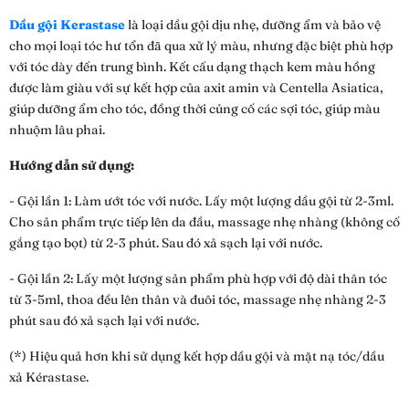
Dầu gội Kerastase
là loại dầu gội dịu nhẹ, dưỡng ẩm và bảo vệ
cho mọi loại tóc hư tổn đã qua xử lý màu, nhưng đặc biệt phù hợp
với tóc dày đến trung bình. Kết cấu dạng thạch kem màu hồng
được làm giàu với sự kết hợp của axit amin và Centella Asiatica,
giúp dưỡng ẩm cho tóc, đồng thời củng cố các sợi tóc, giúp màu
nhuộm lâu phai.
Hướng dẫn sử dụng:
- Gội lần 1: Làm ướt tóc với nước. Lấy một lượng dầu gội từ 2-3ml.
Cho sản phẩm trực tiếp lên da đầu, massage nhẹ nhàng (không cố
gắng tạo bọt) từ 2-3 phút. Sau đó xả sạch lại với nước.
- Gội lần 2: Lấy một lượng sản phẩm phù hợp với độ dài thân tóc
từ 3-5ml, thoa đều lên thân và đuôi tóc, massage nhẹ nhàng 2-3
phút sau đó xả sạch lại với nước.
(*) Hiệu quả hơn khi sử dụng kết hợp dầu gội và mặt nạ tóc/dầu
xả Kérastase.