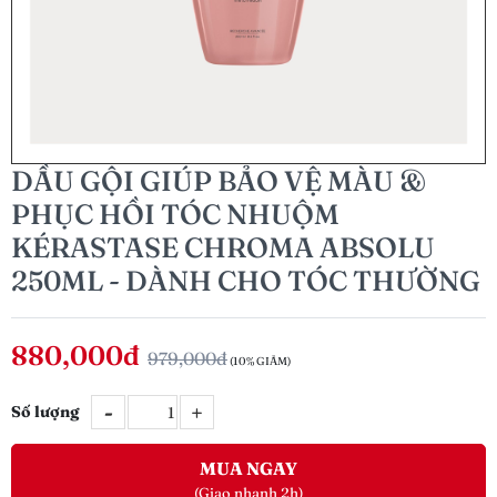
DẦU GỘI GIÚP BẢO VỆ MÀU &
PHỤC HỒI TÓC NHUỘM
KÉRASTASE CHROMA ABSOLU
250ML - DÀNH CHO TÓC THƯỜNG
880,000đ
979,000đ
(10% GIẢM)
-
+
Số lượng
MUA NGAY
(Giao nhanh 2h)