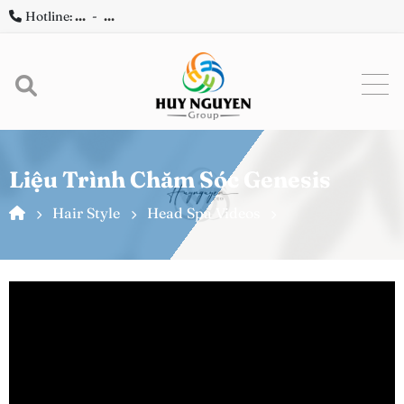
Hotline:
...
-
...
Liệu Trình Chăm Sóc Genesis
Hair Style
Head Spa Videos