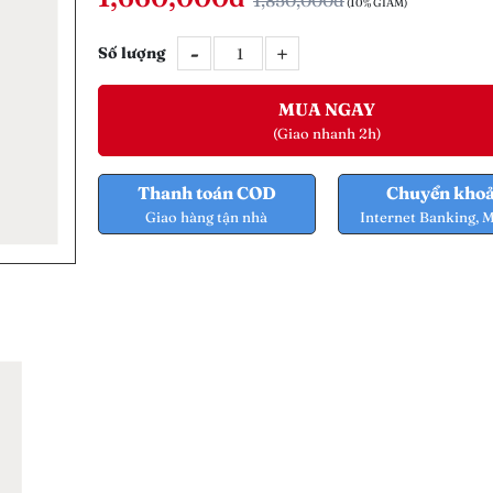
1,850,000đ
(10% GIẢM)
-
+
Số lượng
MUA NGAY
(Giao nhanh 2h)
Thanh toán COD
Chuyển kho
Giao hàng tận nhà
Internet Banking, 