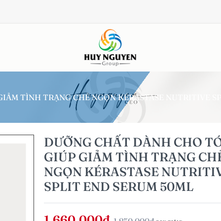
IẢM TÌNH TRẠNG CHẺ NGỌN KÉRASTASE NUTRITIVE SP
DƯỠNG CHẤT DÀNH CHO T
GIÚP GIẢM TÌNH TRẠNG CH
NGỌN KÉRASTASE NUTRITI
SPLIT END SERUM 50ML
1,660,000đ