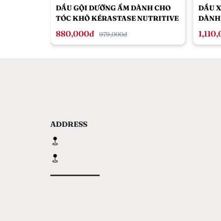
DẦU GỘI DƯỠNG ẨM DÀNH CHO
DẦU 
TÓC KHÔ KÉRASTASE NUTRITIVE
DÀNH
250ML
NUTRI
880,000đ
1,110
979,000đ
ADDRESS
Open: 9am - 9pm
Hotline:
...
...
-