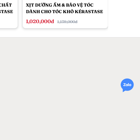
 CHẤT
XỊT DƯỠNG ẨM & BẢO VỆ TÓC
DƯỠNG CH
STASE
DÀNH CHO TÓC KHÔ KÉRASTASE
GIÚP DƯỠ
NUTRITIVE LOTION THERMIQUE
DA ĐẦU K
1,020,000đ
1,640,00
1,139,000đ
SUBLIMATRICE 150ML
SCALP SE