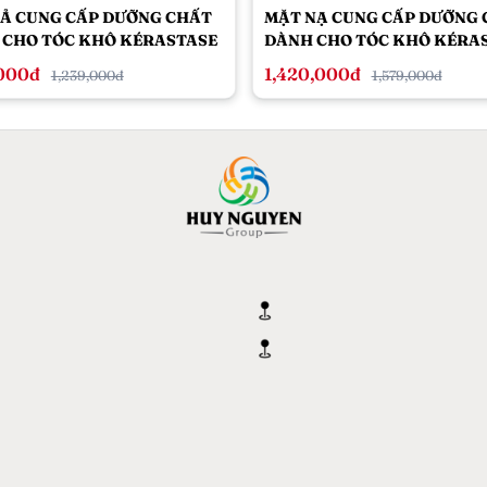
XẢ CUNG CẤP DƯỠNG CHẤT
MẶT NẠ CUNG CẤP DƯỠNG
 CHO TÓC KHÔ KÉRASTASE
DÀNH CHO TÓC KHÔ KÉRA
TIVE LAIT VITAL 200ML
NUTRITIVE 200ML
,000đ
1,420,000đ
1,239,000đ
1,579,000đ