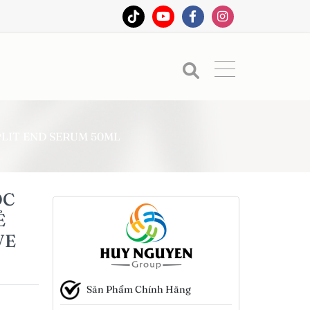
LIT END SERUM 50ML
ÓC
Ẻ
VE
Sản Phẩm Chính Hãng