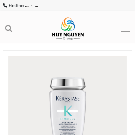
Hotline:
...
-
...