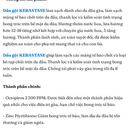
Dầu gội KERASTASE
làm sạch dành cho da đầu gàu, làm sạch
mảng tế bào chết trên da đầu, thanh lọc và kiểm soát tình trạng
bong tróc trên bề mặt da đầu. Hương thơm nước hoa, lưu hương
hơn 12-18 tiếng nhờ kết hợp với chuyên gia nước hoa, 3 tầng
hương. Thành phần lành tính, an toàn tuyệt đối, đã được kiểm
nghiệm an toàn cho phụ nữ mang thai và cho con bú.
Dầu gội KERASTASE
giúp làm sạch các mảng tế bào chết và loại
bỏ tạp chất trên da đầu. Thanh lọc và kiểm soát tình trạng bong
tróc trên bề mặt da đầu. Chống tái phát vảy gàu trong tối đa 8
tuần.
Thành phần chính:
- Octopirox 2 500 PPM: Được biết đến như một thành phần hiệu
quả nhất cho việc điều trị gàu, hạn chế việc bong tróc tế bào.
- Zinc Piyrithione: Giảm bong tróc tế bào, làm dịu da đầu bị tổn
thương và giảm ngứa.