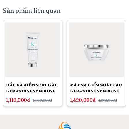
Sản phẩm liên quan
DẦU XẢ KIỂM SOÁT GÀU
MẶT NẠ KIỂM SOÁT GÀU
KÉRASTASE SYMBIOSE
KÉRASTASE SYMBIOSE
200ML
200ML
1,110,000đ
1,420,000đ
1,239,000đ
1,579,000đ