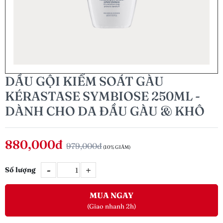
DẦU GỘI KIỂM SOÁT GÀU
KÉRASTASE SYMBIOSE 250ML -
DÀNH CHO DA ĐẦU GÀU & KHÔ
880,000đ
979,000đ
(10% GIẢM)
-
+
Số lượng
MUA NGAY
(Giao nhanh 2h)