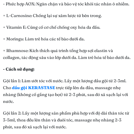
- Phức hợp AOX: Ngăn chặn và bảo vệ tóc khỏi tác nhân ô nhiễm.
+ L-Carnosine: Chống lại sự xâm lược từ bên trong.
+ Vitamin E: Củng cố cơ chế chống oxy hóa da đầu.
+ Moringa: Làm trẻ hóa các tế bào dưới da.
+ Rhamnose: Kích thích quá trình tổng hợp sợi elastin và
collagen, tác động sâu vào lớp dưới da. Làm trẻ hóa tế bào dưới da.
- Cách sử dụng:
Gội lần 1: Làm ướt tóc với nước. Lấy một lượng dầu gội từ 2-3ml.
Cho
dầu gội KERASTASE
trực tiếp lên da đầu, massage nhẹ
nhàng (không cố gắng tạo bọt) từ 2-3 phút, sau đó xả sạch lại với
nước.
Gội lần 2: Lấy một lượng sản phẩm phù hợp với độ dài thân tóc từ
3-5ml, thoa đều lên thân và đuôi tóc, massage nhẹ nhàng 2-3
phút, sau đó xả sạch lại với nước.